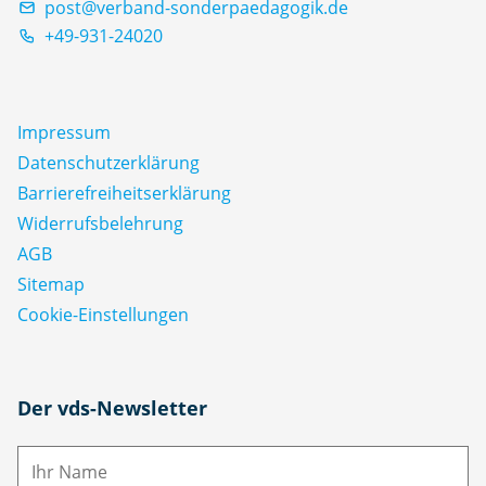
post@verband-sonderpaedagogik.de
+49-931-24020
Impressum
Datenschutz­erklärung
Barrierefreiheitserklärung
Widerrufsbelehrung
AGB
Sitemap
Cookie-Einstellungen
N
Der vds-Newsletter
a
m
E-
e