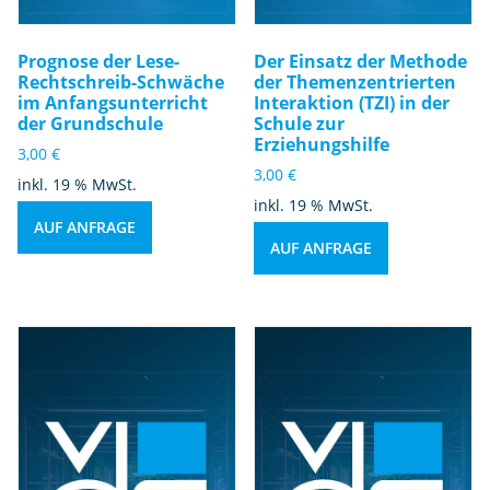
Prognose der Lese-
Der Einsatz der Methode
Rechtschreib-Schwäche
der Themenzentrierten
im Anfangsunterricht
Interaktion (TZI) in der
der Grundschule
Schule zur
Erziehungshilfe
3,00
€
3,00
€
inkl. 19 % MwSt.
inkl. 19 % MwSt.
AUF ANFRAGE
AUF ANFRAGE