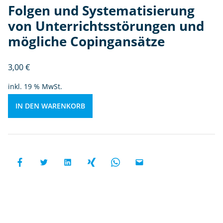
Folgen und Systematisierung
n
te
von Unterrichtsstörungen und
rr
mögliche Copingansätze
ic
h
3,00
€
ts
st
inkl. 19 % MwSt.
ö
r
IN DEN WARENKORB
u
n
g
e
n
u
n
d
m