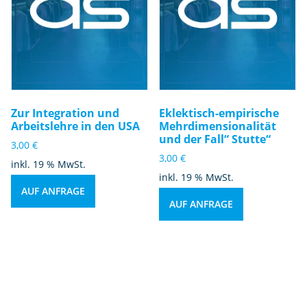
Zur Integration und
Eklektisch-empirische
Arbeitslehre in den USA
Mehrdimensionalität
und der Fall“ Stutte“
3,00
€
3,00
€
inkl. 19 % MwSt.
inkl. 19 % MwSt.
AUF ANFRAGE
AUF ANFRAGE