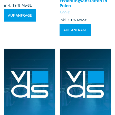
Erziehungsanstalten in
g
inkl. 19 % MwSt.
Polen
e
3,00
€
AUF ANFRAGE
inkl. 19 % MwSt.
AUF ANFRAGE