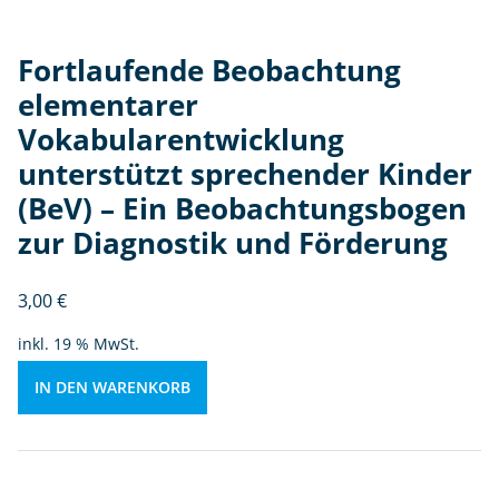
n
te
Fortlaufende Beobachtung
rs
elementarer
t
Vokabularentwicklung
ü
tz
unterstützt sprechender Kinder
t
(BeV) – Ein Beobachtungsbogen
s
zur Diagnostik und Förderung
p
r
e
3,00
€
c
inkl. 19 % MwSt.
h
e
IN DEN WARENKORB
n
d
e
r