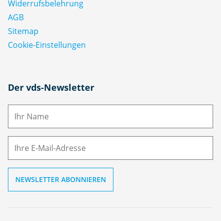
Widerrufsbelehrung
AGB
Sitemap
Cookie-Einstellungen
N
Der vds-Newsletter
a
m
E-
e
M
ai
l