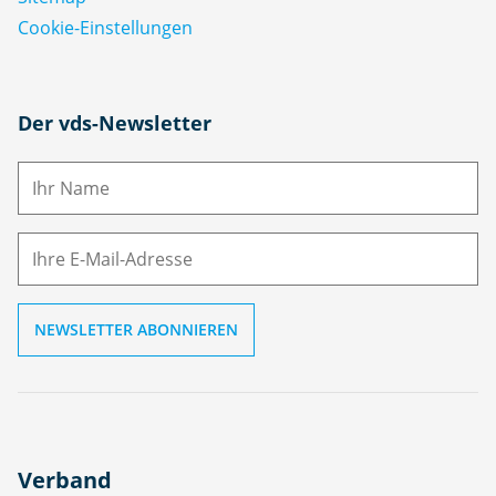
Cookie-Einstellungen
N
Der vds-Newsletter
a
m
E-
e
M
ai
l
Verband