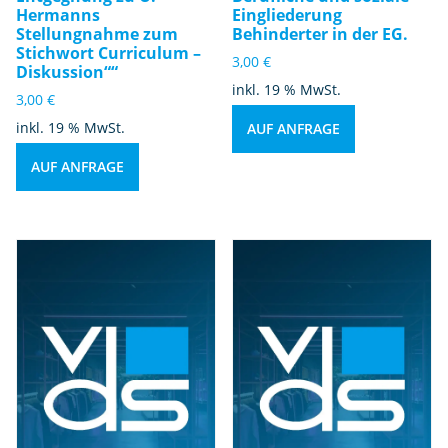
Hermanns
Eingliederung
Stellungnahme zum
Behinderter in der EG.
Stichwort Curriculum –
3,00
€
Diskussion““
inkl. 19 % MwSt.
3,00
€
inkl. 19 % MwSt.
AUF ANFRAGE
AUF ANFRAGE