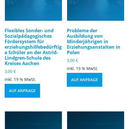
Flexibles Sonder- und
Probleme der
Sozialpädagogisches
Ausbildung von
Fördersystem für
Minderjährigen in
erziehungshilfebedürftig
Erziehungsanstalten in
e Schüler an der Astrid-
Polen
Lindgren-Schule des
3,00
€
Kreises Aachen
inkl. 19 % MwSt.
3,00
€
inkl. 19 % MwSt.
AUF ANFRAGE
AUF ANFRAGE