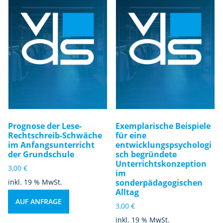
Prognose der Lese-
Exemplarische Beispiele
Rechtschreib-Schwäche
für eine
im Anfangsunterricht
entwicklungspsychologi
der Grundschule
sch begründete
Unterrichtskonzeption
3,00
€
im
inkl. 19 % MwSt.
sonderpädagogischen
Alltag
AUF ANFRAGE
3,00
€
inkl. 19 % MwSt.