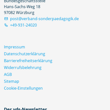
Bundesgeschäftsstelle
Hans-Sachs-Weg 18
97082 Würzburg
post@verband-sonderpaedagogik.de
+49-931-24020
Impressum
Datenschutz­erklärung
Barrierefreiheitserklärung
Widerrufsbelehrung
AGB
Sitemap
Cookie-Einstellungen
N
Der vds-Newsletter