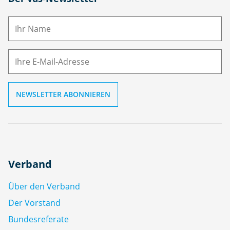
a
m
E-
e
M
ai
l
Verband
Über den Verband
Der Vorstand
Bundesreferate