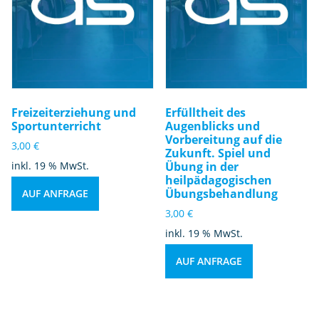
Freizeiterziehung und
Erfülltheit des
Sportunterricht
Augenblicks und
Vorbereitung auf die
3,00
€
Zukunft. Spiel und
inkl. 19 % MwSt.
Übung in der
heilpädagogischen
Übungsbehandlung
AUF ANFRAGE
3,00
€
inkl. 19 % MwSt.
AUF ANFRAGE