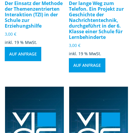
Der Einsatz der Methode
Der lange Weg zum
der Themenzentrierten
Telefon. Ein Projekt zur
Interaktion (TZI) in der
Geschichte der
Schule zur
Nachrichtentechnik,
Erziehungshilfe
durchgeführt in der 6.
Klasse einer Schule für
3,00
€
Lernbehinderte
inkl. 19 % MwSt.
3,00
€
inkl. 19 % MwSt.
AUF ANFRAGE
AUF ANFRAGE