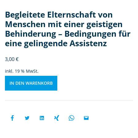
g
Begleitete Elternschaft von
ei
st
Menschen mit einer geistigen
ig
Behinderung – Bedingungen für
e
eine gelingende Assistenz
n
B
e
3,00
€
hi
inkl. 19 % MwSt.
n
d
IN DEN WARENKORB
e
r
u
n
g
–
B