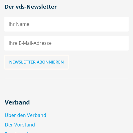
N
Der vds-Newsletter
a
m
E-
e
M
ai
l
Verband
Über den Verband
Der Vorstand