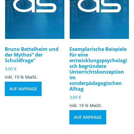
Bruno Bettelheim und
Exemplarische Beispiele
der Mythos“ der
für eine
Schuldfrage“
entwicklungspsychologi
sch begründete
3,00
€
Unterrichtskonzeption
inkl. 19 % MwSt.
im
sonderpädagogischen
Alltag
AUF ANFRAGE
3,00
€
inkl. 19 % MwSt.
AUF ANFRAGE