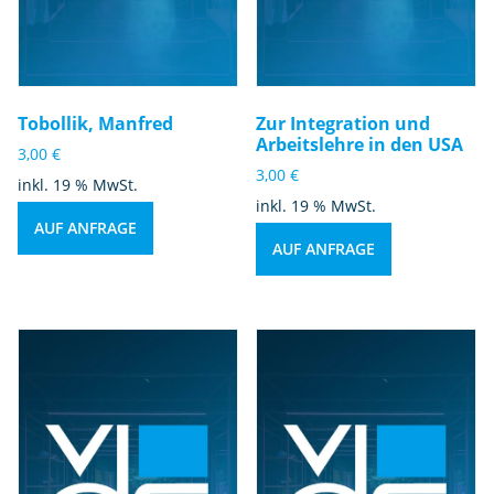
Tobollik, Manfred
Zur Integration und
Arbeitslehre in den USA
3,00
€
3,00
€
inkl. 19 % MwSt.
inkl. 19 % MwSt.
AUF ANFRAGE
AUF ANFRAGE