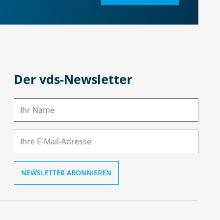
Der vds-Newsletter
N
a
m
E-
e
M
ai
l