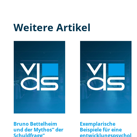
Weitere Artikel
Bruno Bettelheim
Exemplarische
und der Mythos“ der
Beispiele für eine
Schuldfrage“
entwicklungspsychol