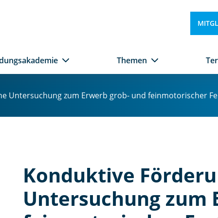
te
rs
MITG
u
c
h
ldungsakademie
Themen
Te
u
n
g
e Untersuchung zum Erwerb grob- und feinmotorischer Fert
z
u
m
E
r
w
Konduktive Förderu
e
r
Untersuchung zum E
b
g