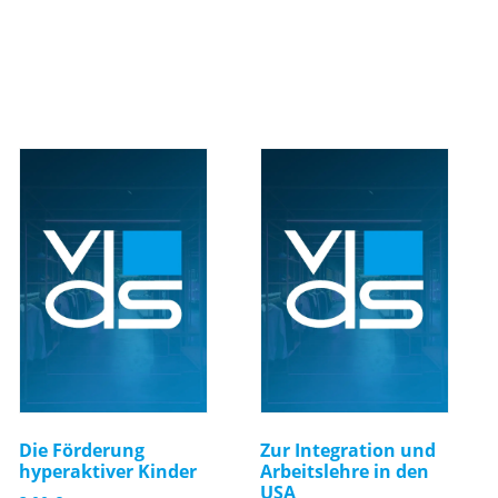
Die Förderung
Zur Integration und
hyperaktiver Kinder
Arbeitslehre in den
USA