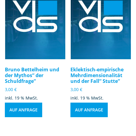
Bruno Bettelheim und
Eklektisch-empirische
der Mythos“ der
Mehrdimensionalität
Schuldfrage“
und der Fall“ Stutte“
3,00
€
3,00
€
inkl. 19 % MwSt.
inkl. 19 % MwSt.
AUF ANFRAGE
AUF ANFRAGE