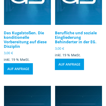
Das Kugelstoßen. Die
Berufliche und soziale
konditionelle
Eingliederung
Vorbereitung auf diese
Behinderter in der EG.
Disziplin
3,00
€
3,00
€
inkl. 19 % MwSt.
inkl. 19 % MwSt.
AUF ANFRAGE
AUF ANFRAGE