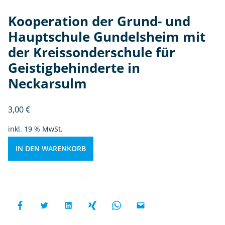
n
d
Kooperation der Grund- und
el
Hauptschule Gundelsheim mit
s
der Kreissonderschule für
h
ei
Geistigbehinderte in
m
Neckarsulm
m
it
3,00
€
d
e
inkl. 19 % MwSt.
r
K
IN DEN WARENKORB
r
ei
s
s
o
n