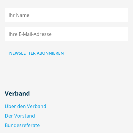
a
m
E-
e
M
ai
l
Verband
Über den Verband
Der Vorstand
Bundesreferate