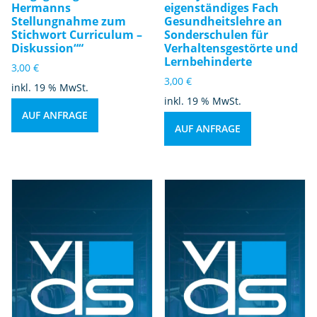
Hermanns
eigenständiges Fach
Stellungnahme zum
Gesundheitslehre an
Stichwort Curriculum –
Sonderschulen für
Diskussion““
Verhaltensgestörte und
Lernbehinderte
3,00
€
3,00
€
inkl. 19 % MwSt.
inkl. 19 % MwSt.
AUF ANFRAGE
AUF ANFRAGE