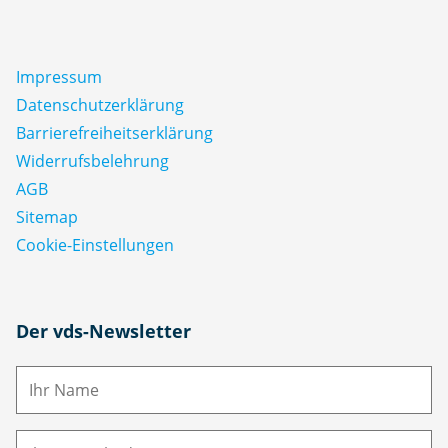
Impressum
Datenschutz­erklärung
Barrierefreiheitserklärung
Widerrufsbelehrung
AGB
Sitemap
Cookie-Einstellungen
N
Der vds-Newsletter
a
m
E-
e
M
ai