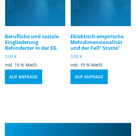
Berufliche und soziale
Eklektisch-empirische
Eingliederung
Mehrdimensionalität
Behinderter in der EG.
und der Fall“ Stutte“
3,00
€
3,00
€
inkl. 19 % MwSt.
inkl. 19 % MwSt.
AUF ANFRAGE
AUF ANFRAGE