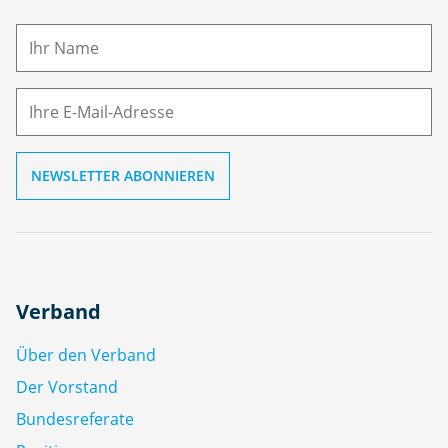
a
m
E-
e
M
ai
l
Verband
Über den Verband
Der Vorstand
Bundesreferate