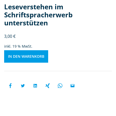
c
Leseverstehen im
h
Schriftspracherwerb
ri
unterstützen
ft
s
p
3,00
€
r
inkl. 19 % MwSt.
a
c
IN DEN WARENKORB
h
e
r
w
e
r
b
u
n
te