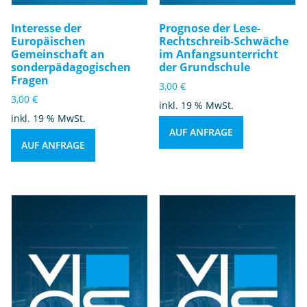
Interesse der
Prognose der Lese-
Europäischen
Rechtschreib-Schwäche
Gemeinschaft an
im Anfangsunterricht
sonderpädagogischen
der Grundschule
Fragen
3,00
€
3,00
€
inkl. 19 % MwSt.
inkl. 19 % MwSt.
AUF ANFRAGE
AUF ANFRAGE