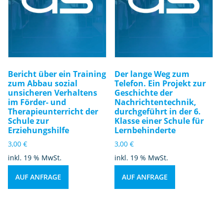
Bericht über ein Training
Der lange Weg zum
zum Abbau sozial
Telefon. Ein Projekt zur
unsicheren Verhaltens
Geschichte der
im Förder- und
Nachrichtentechnik,
Therapieunterricht der
durchgeführt in der 6.
Schule zur
Klasse einer Schule für
Erziehungshilfe
Lernbehinderte
3,00
€
3,00
€
inkl. 19 % MwSt.
inkl. 19 % MwSt.
AUF ANFRAGE
AUF ANFRAGE