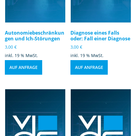
Autonomiebeschränkun
Diagnose eines Falls
gen und Ich-Störungen
oder: Fall einer Diagnose
3,00
€
3,00
€
inkl. 19 % MwSt.
inkl. 19 % MwSt.
AUF ANFRAGE
AUF ANFRAGE