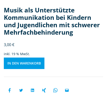
d
Musik als Unterstützte
e
r
Kommunikation bei Kindern
n
und Jugendlichen mit schwerer
u
Mehrfachbehinderung
n
d
Ju
3,00
€
g
inkl. 19 % MwSt.
e
n
IN DEN WARENKORB
dl
ic
h
e
n
m
it
s