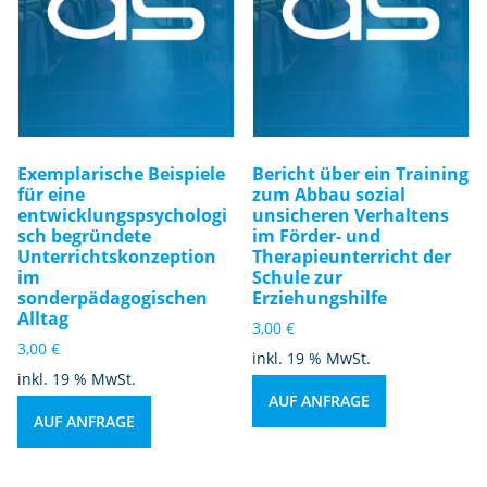
Exemplarische Beispiele
Bericht über ein Training
für eine
zum Abbau sozial
entwicklungspsychologi
unsicheren Verhaltens
sch begründete
im Förder- und
Unterrichtskonzeption
Therapieunterricht der
im
Schule zur
sonderpädagogischen
Erziehungshilfe
Alltag
3,00
€
3,00
€
inkl. 19 % MwSt.
inkl. 19 % MwSt.
AUF ANFRAGE
AUF ANFRAGE