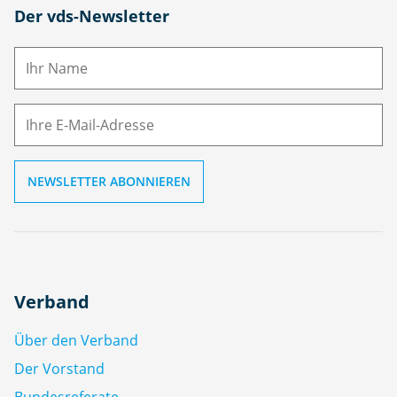
N
Der vds-Newsletter
a
m
E-
e
M
ai
l
Verband
Über den Verband
Der Vorstand
Bundesreferate