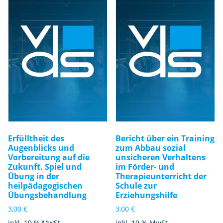
Erfülltheit des
Bericht über ein Training
Augenblicks und
zum Abbau sozial
Vorbereitung auf die
unsicheren Verhaltens
Zukunft. Spiel und
im Förder- und
Übung in der
Therapieunterricht der
heilpädagogischen
Schule zur
Übungsbehandlung
Erziehungshilfe
3,00
€
3,00
€
inkl. 19 % MwSt.
inkl. 19 % MwSt.