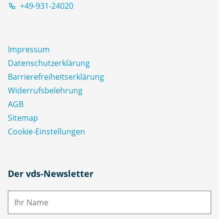
+49-931-24020
Impressum
Datenschutz­erklärung
Barrierefreiheitserklärung
Widerrufsbelehrung
AGB
Sitemap
Cookie-Einstellungen
N
Der vds-Newsletter
a
m
E-
e
M