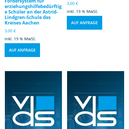
Fördersystem für
3,00
€
erziehungshilfebedürftig
e Schüler an der Astrid-
inkl. 19 % MwSt.
Lindgren-Schule des
Kreises Aachen
AUF ANFRAGE
3,00
€
inkl. 19 % MwSt.
AUF ANFRAGE