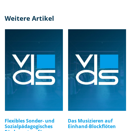
Weitere Artikel
Flexibles Sonder- und
Das Musizieren auf
Sozialpädagogisches
Einhand-Blockflöten