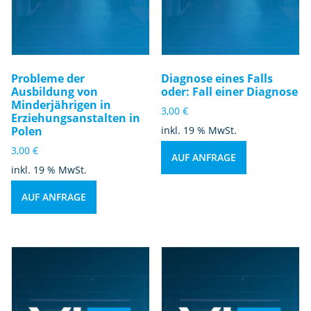
Probleme der
Diagnose eines Falls
Ausbildung von
oder: Fall einer Diagnose
Minderjährigen in
3,00
€
Erziehungsanstalten in
Polen
inkl. 19 % MwSt.
3,00
€
AUF ANFRAGE
inkl. 19 % MwSt.
AUF ANFRAGE