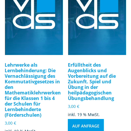
Lehrwerke als
Erfülltheit des
Lernbehinderung: Die
Augenblicks und
Vernachlässigung des
Vorbereitung auf die
Kommutativgesetzes in
Zukunft. Spiel und
den
Übung in der
Mathematiklehrwerken
heilpädagogischen
für die Klassen 1 bis 4
Übungsbehandlung
der Schulen für
3,00
€
Lernbehinderte
(Förderschulen)
inkl. 19 % MwSt.
3,00
€
AUF ANFRAGE