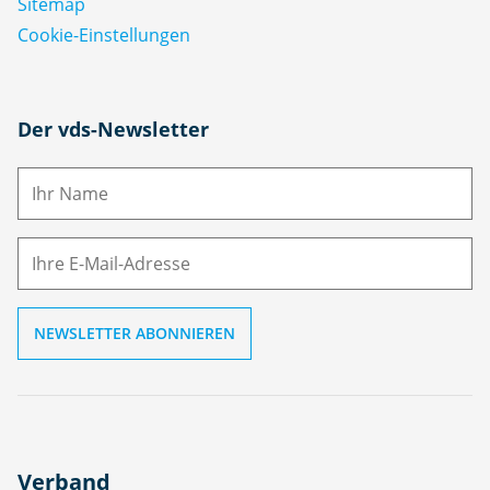
Sitemap
Cookie-Einstellungen
N
Der vds-Newsletter
a
m
E-
e
M
ai
l
Verband