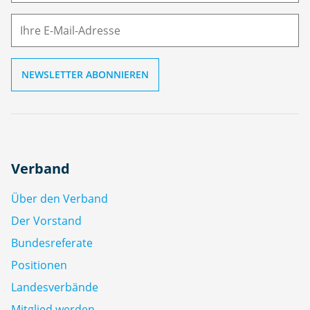
M
ai
l
Verband
Über den Verband
Der Vorstand
Bundesreferate
Positionen
Landesverbände
Mitglied werden