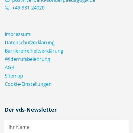
+49-931-24020
Impressum
Datenschutz­erklärung
Barrierefreiheitserklärung
Widerrufsbelehrung
AGB
Sitemap
Cookie-Einstellungen
N
Der vds-Newsletter
a
m
E-
e