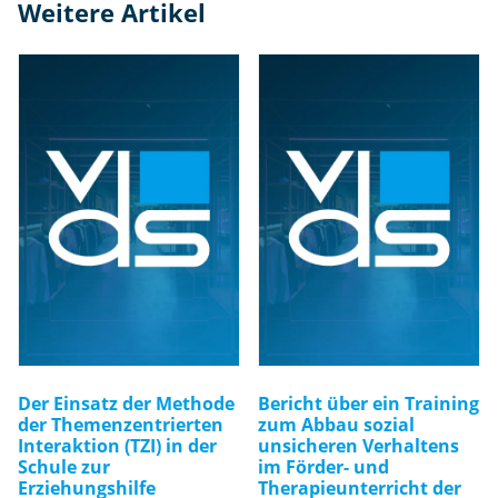
Weitere Artikel
te
xt
M
e
n
g
e
Der Einsatz der Methode
Bericht über ein Training
der Themenzentrierten
zum Abbau sozial
Interaktion (TZI) in der
unsicheren Verhaltens
Schule zur
im Förder- und
Erziehungshilfe
Therapieunterricht der