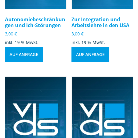
Autonomiebeschränkun
Zur Integration und
gen und Ich-Störungen
Arbeitslehre in den USA
3,00
€
3,00
€
inkl. 19 % MwSt.
inkl. 19 % MwSt.
AUF ANFRAGE
AUF ANFRAGE