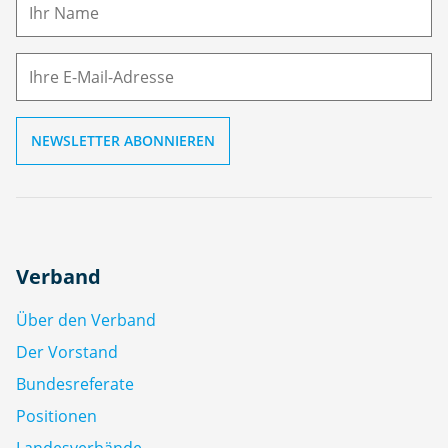
m
E-
e
M
ai
l
Verband
Über den Verband
Der Vorstand
Bundesreferate
Positionen
Landesverbände