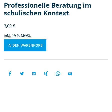
r
Professionelle Beratung im
at
schulischen Kontext
u
n
g
3,00
€
i
inkl. 19 % MwSt.
m
s
IN DEN WARENKORB
c
h
ul
is
c
h
e
n
K
o
n