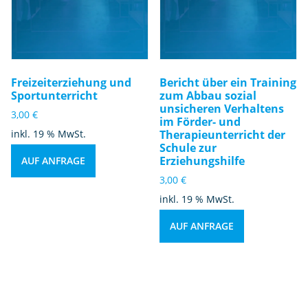
Freizeiterziehung und
Bericht über ein Training
Sportunterricht
zum Abbau sozial
unsicheren Verhaltens
3,00
€
im Förder- und
inkl. 19 % MwSt.
Therapieunterricht der
Schule zur
Erziehungshilfe
AUF ANFRAGE
3,00
€
inkl. 19 % MwSt.
AUF ANFRAGE