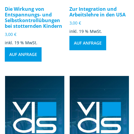
Die Wirkung von
Zur Integration und
Entspannungs- und
Arbeitslehre in den USA
Selbstkontrollübungen
3,00
€
bei stotternden Kindern
inkl. 19 % MwSt.
3,00
€
inkl. 19 % MwSt.
AUF ANFRAGE
AUF ANFRAGE