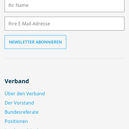
m
E-
e
M
ai
l
Verband
Über den Verband
Der Vorstand
Bundesreferate
Positionen