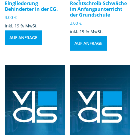
Eingliederung
Rechtschreib-Schwäche
Behinderter in der EG.
im Anfangsunterricht
der Grundschule
3,00
€
3,00
€
inkl. 19 % MwSt.
inkl. 19 % MwSt.
AUF ANFRAGE
AUF ANFRAGE