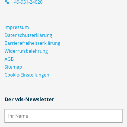
+49-931-24020
Impressum
Datenschutz­erklärung
Barrierefreiheitserklärung
Widerrufsbelehrung
AGB
Sitemap
Cookie-Einstellungen
N
Der vds-Newsletter
a
m
E-
e
M