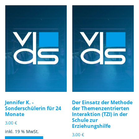
Jennifer K. -
Der Einsatz der Methode
Sonderschülerin für 24
der Themenzentrierten
Monate
Interaktion (TZI) in der
Schule zur
3,00
€
Erziehungshilfe
inkl. 19 % MwSt.
3,00
€