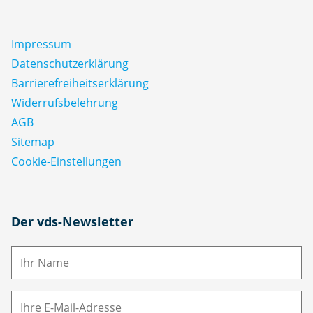
Impressum
Datenschutz­erklärung
Barrierefreiheitserklärung
Widerrufsbelehrung
AGB
Sitemap
Cookie-Einstellungen
N
Der vds-Newsletter
a
m
E-
e
M
ai