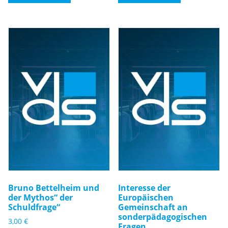
Bruno Bettelheim und
Interesse der
der Mythos“ der
Europäischen
Schuldfrage“
Gemeinschaft an
sonderpädagogischen
3,00
€
Fragen