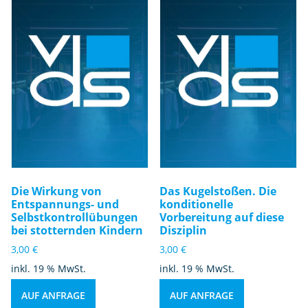
Die Wirkung von
Das Kugelstoßen. Die
Entspannungs- und
konditionelle
Selbstkontrollübungen
Vorbereitung auf diese
bei stotternden Kindern
Disziplin
3,00
€
3,00
€
inkl. 19 % MwSt.
inkl. 19 % MwSt.
AUF ANFRAGE
AUF ANFRAGE