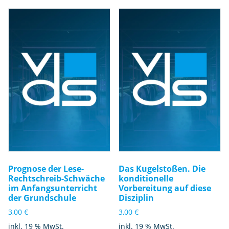
Prognose der Lese-
Das Kugelstoßen. Die
Rechtschreib-Schwäche
konditionelle
im Anfangsunterricht
Vorbereitung auf diese
der Grundschule
Disziplin
3,00
€
3,00
€
inkl. 19 % MwSt.
inkl. 19 % MwSt.