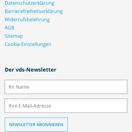
Datenschutz­erklärung
Barrierefreiheitserklärung
Widerrufsbelehrung
AGB
Sitemap
Cookie-Einstellungen
N
Der vds-Newsletter
a
m
E-
e
M
ai
l