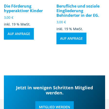
Die Förderung
Berufliche und soziale
hyperaktiver Kinder
Eingliederung
Behinderter in der EG.
3,00
€
3,00
€
inkl. 19 % MwSt.
inkl. 19 % MwSt.
AUF ANFRAGE
AUF ANFRAGE
Jetzt in wenigen Schritten Mitglied
werden.
MITGLIED WERDEN