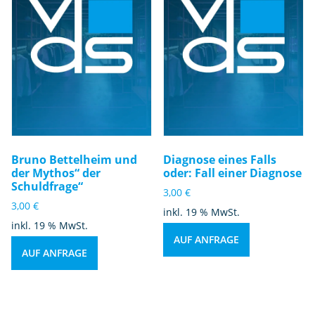
Bruno Bettelheim und
Diagnose eines Falls
der Mythos“ der
oder: Fall einer Diagnose
Schuldfrage“
3,00
€
3,00
€
inkl. 19 % MwSt.
inkl. 19 % MwSt.
AUF ANFRAGE
AUF ANFRAGE