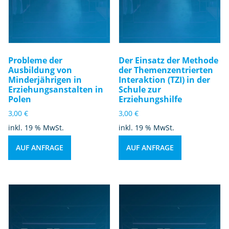
Probleme der
Der Einsatz der Methode
Ausbildung von
der Themenzentrierten
Minderjährigen in
Interaktion (TZI) in der
Erziehungsanstalten in
Schule zur
Polen
Erziehungshilfe
3,00
€
3,00
€
inkl. 19 % MwSt.
inkl. 19 % MwSt.
AUF ANFRAGE
AUF ANFRAGE