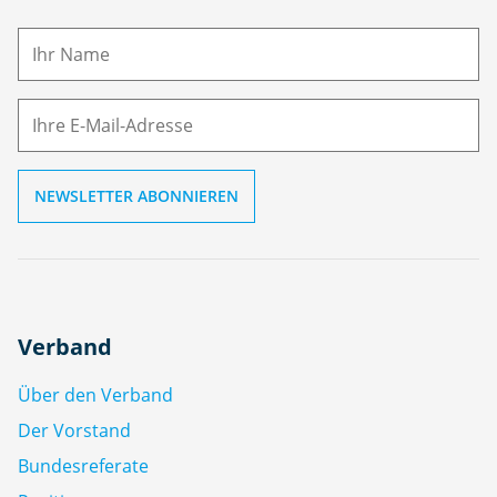
a
m
E-
e
M
ai
l
Verband
Über den Verband
Der Vorstand
Bundesreferate