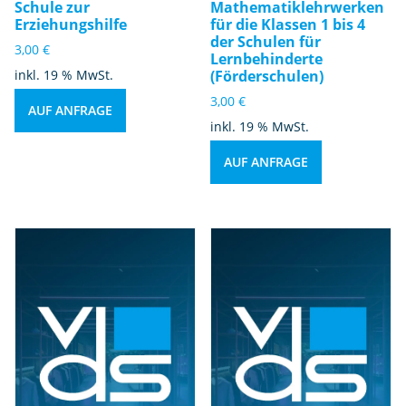
Schule zur
Mathematiklehrwerken
Erziehungshilfe
für die Klassen 1 bis 4
der Schulen für
3,00
€
Lernbehinderte
inkl. 19 % MwSt.
(Förderschulen)
3,00
€
AUF ANFRAGE
inkl. 19 % MwSt.
AUF ANFRAGE