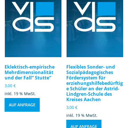
Eklektisch-empirische
Flexibles Sonder- und
Mehrdimensionalität
Sozialpädagogisches
und der Fall“ Stutte“
Fördersystem für
erziehungshilfebedürftig
3,00
€
e Schüler an der Astrid-
inkl. 19 % MwSt.
Lindgren-Schule des
Kreises Aachen
AUF ANFRAGE
3,00
€
inkl. 19 % MwSt.
AUF ANFRAGE