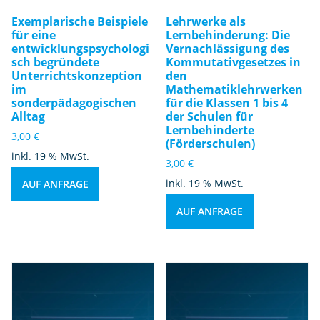
Exemplarische Beispiele
Lehrwerke als
für eine
Lernbehinderung: Die
entwicklungspsychologi
Vernachlässigung des
sch begründete
Kommutativgesetzes in
Unterrichtskonzeption
den
im
Mathematiklehrwerken
sonderpädagogischen
für die Klassen 1 bis 4
Alltag
der Schulen für
Lernbehinderte
3,00
€
(Förderschulen)
inkl. 19 % MwSt.
3,00
€
inkl. 19 % MwSt.
AUF ANFRAGE
AUF ANFRAGE