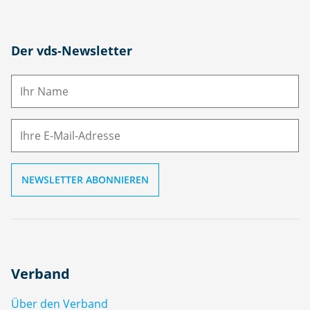
N
Der vds-Newsletter
a
m
E-
e
M
ai
l
Verband
Über den Verband