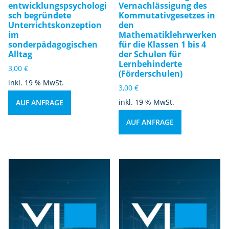
entwicklungspsychologi
Vernachlässigung des
sch begründete
Kommutativgesetzes in
Unterrichtskonzeption
den
im
Mathematiklehrwerken
sonderpädagogischen
für die Klassen 1 bis 4
Alltag
der Schulen für
Lernbehinderte
3,00
€
(Förderschulen)
inkl. 19 % MwSt.
3,00
€
inkl. 19 % MwSt.
AUF ANFRAGE
AUF ANFRAGE