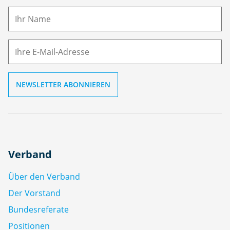
a
m
E-
e
M
ai
l
Verband
Über den Verband
Der Vorstand
Bundesreferate
Positionen