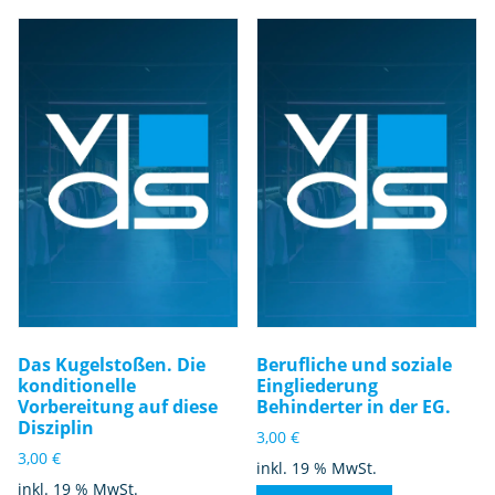
Das Kugelstoßen. Die
Berufliche und soziale
konditionelle
Eingliederung
Vorbereitung auf diese
Behinderter in der EG.
Disziplin
3,00
€
3,00
€
inkl. 19 % MwSt.
inkl. 19 % MwSt.