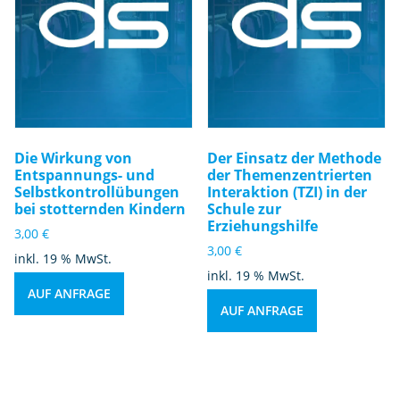
Die Wirkung von
Der Einsatz der Methode
Entspannungs- und
der Themenzentrierten
Selbstkontrollübungen
Interaktion (TZI) in der
bei stotternden Kindern
Schule zur
Erziehungshilfe
3,00
€
3,00
€
inkl. 19 % MwSt.
inkl. 19 % MwSt.
AUF ANFRAGE
AUF ANFRAGE