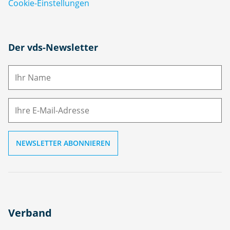
Cookie-Einstellungen
N
Der vds-Newsletter
a
m
E-
e
M
ai
l
Verband