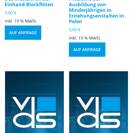
Einhand-Blockflöten
Ausbildung von
Minderjährigen in
3,00
€
Erziehungsanstalten in
inkl. 19 % MwSt.
Polen
3,00
€
AUF ANFRAGE
inkl. 19 % MwSt.
AUF ANFRAGE