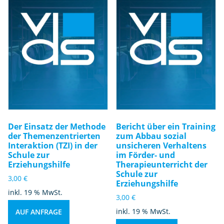
Der Einsatz der Methode
Bericht über ein Training
der Themenzentrierten
zum Abbau sozial
Interaktion (TZI) in der
unsicheren Verhaltens
Schule zur
im Förder- und
Erziehungshilfe
Therapieunterricht der
Schule zur
3,00
€
Erziehungshilfe
inkl. 19 % MwSt.
3,00
€
inkl. 19 % MwSt.
AUF ANFRAGE