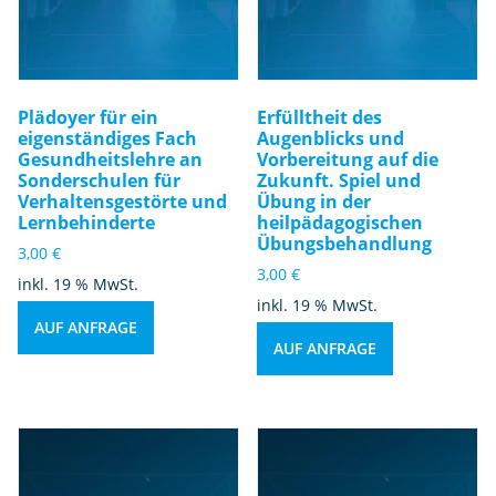
Plädoyer für ein
Erfülltheit des
eigenständiges Fach
Augenblicks und
Gesundheitslehre an
Vorbereitung auf die
Sonderschulen für
Zukunft. Spiel und
Verhaltensgestörte und
Übung in der
Lernbehinderte
heilpädagogischen
Übungsbehandlung
3,00
€
3,00
€
inkl. 19 % MwSt.
inkl. 19 % MwSt.
AUF ANFRAGE
AUF ANFRAGE