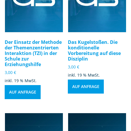
Der Einsatz der Methode
Das Kugelstoßen. Die
der Themenzentrierten
konditionelle
Interaktion (TZI) in der
Vorbereitung auf diese
Schule zur
Disziplin
Erziehungshilfe
3,00
€
3,00
€
inkl. 19 % MwSt.
inkl. 19 % MwSt.
AUF ANFRAGE
AUF ANFRAGE