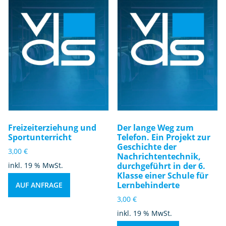
Freizeiterziehung und
Der lange Weg zum
Sportunterricht
Telefon. Ein Projekt zur
Geschichte der
3,00
€
Nachrichtentechnik,
inkl. 19 % MwSt.
durchgeführt in der 6.
Klasse einer Schule für
Lernbehinderte
AUF ANFRAGE
3,00
€
inkl. 19 % MwSt.