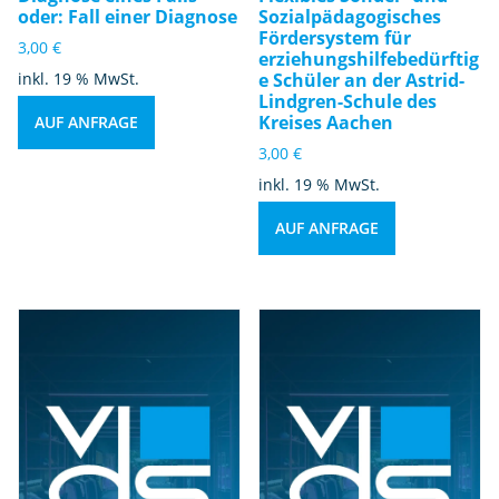
oder: Fall einer Diagnose
Sozialpädagogisches
Fördersystem für
3,00
€
erziehungshilfebedürftig
inkl. 19 % MwSt.
e Schüler an der Astrid-
Lindgren-Schule des
Kreises Aachen
AUF ANFRAGE
3,00
€
inkl. 19 % MwSt.
AUF ANFRAGE