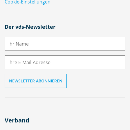
Cookie-Einstellungen
N
Der vds-Newsletter
a
m
E-
e
M
ai
l
Verband