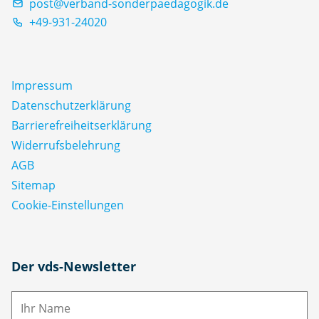
post@verband-sonderpaedagogik.de
+49-931-24020
Impressum
Datenschutz­erklärung
Barrierefreiheitserklärung
Widerrufsbelehrung
AGB
Sitemap
Cookie-Einstellungen
N
Der vds-Newsletter
a
m
E-
e