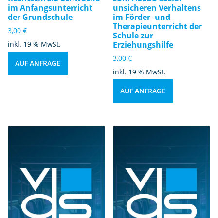
im Anfangsunterricht
unsicheren Verhaltens
der Grundschule
im Förder- und
Therapieunterricht der
3,00
€
Schule zur
inkl. 19 % MwSt.
Erziehungshilfe
3,00
€
AUF ANFRAGE
inkl. 19 % MwSt.
AUF ANFRAGE