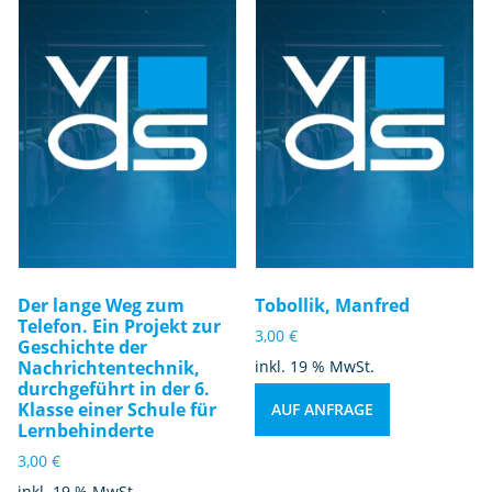
Der lange Weg zum
Tobollik, Manfred
Telefon. Ein Projekt zur
3,00
€
Geschichte der
Nachrichtentechnik,
inkl. 19 % MwSt.
durchgeführt in der 6.
Klasse einer Schule für
AUF ANFRAGE
Lernbehinderte
3,00
€
inkl. 19 % MwSt.