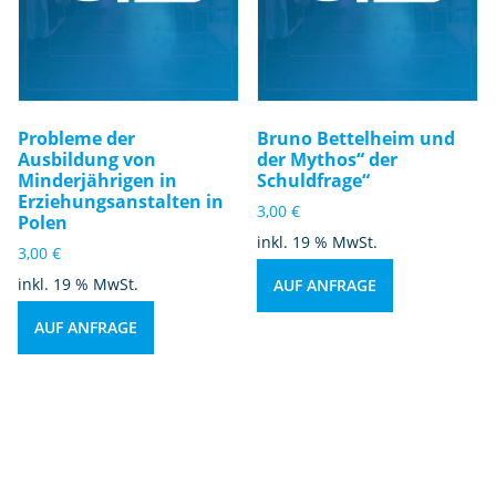
Probleme der
Bruno Bettelheim und
Ausbildung von
der Mythos“ der
Minderjährigen in
Schuldfrage“
Erziehungsanstalten in
3,00
€
Polen
inkl. 19 % MwSt.
3,00
€
inkl. 19 % MwSt.
AUF ANFRAGE
AUF ANFRAGE