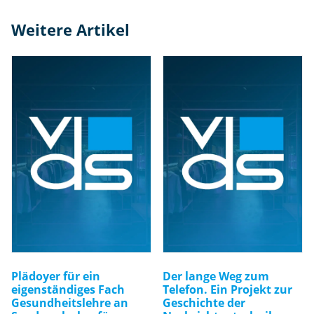
hi
Weitere Artikel
n
d
e
rt
e
M
e
n
g
e
Plädoyer für ein
Der lange Weg zum
eigenständiges Fach
Telefon. Ein Projekt zur
Gesundheitslehre an
Geschichte der