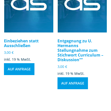
Einbeziehen statt
Entgegnung zu U.
Ausschließen
Hermanns
Stellungnahme zum
3,00
€
Stichwort Curriculum –
inkl. 19 % MwSt.
Diskussion““
3,00
€
AUF ANFRAGE
inkl. 19 % MwSt.
AUF ANFRAGE