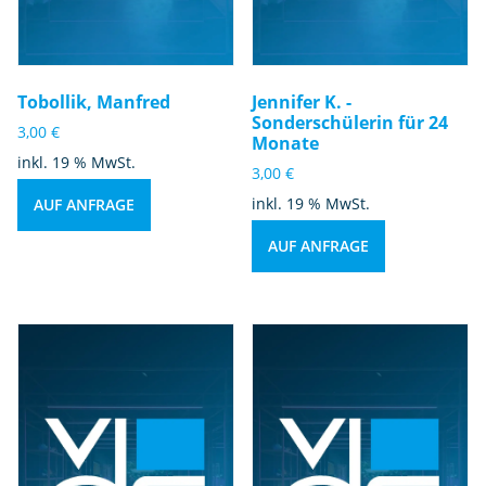
Tobollik, Manfred
Jennifer K. -
Sonderschülerin für 24
3,00
€
Monate
inkl. 19 % MwSt.
3,00
€
inkl. 19 % MwSt.
AUF ANFRAGE
AUF ANFRAGE