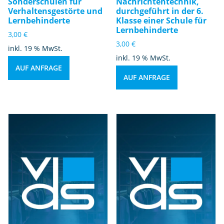
Sonderschulen für
Nachrichtentechnik,
Verhaltensgestörte und
durchgeführt in der 6.
Lernbehinderte
Klasse einer Schule für
Lernbehinderte
3,00
€
3,00
€
inkl. 19 % MwSt.
inkl. 19 % MwSt.
AUF ANFRAGE
AUF ANFRAGE