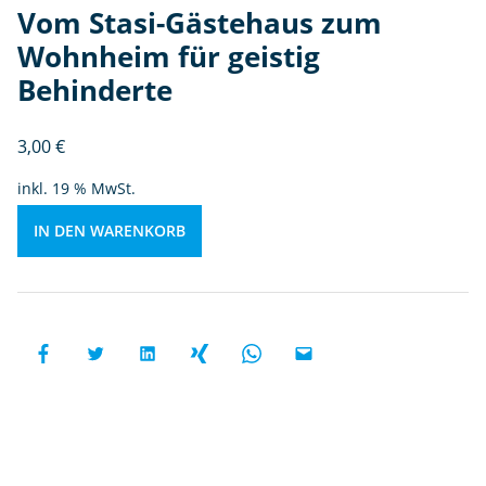
s
Vom Stasi-Gästehaus zum
z
Wohnheim für geistig
u
Behinderte
m
W
o
3,00
€
h
inkl. 19 % MwSt.
n
h
IN DEN WARENKORB
ei
m
fü
r
g
ei
st
ig
B
e