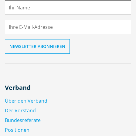
m
E-
e
M
ai
l
Verband
Über den Verband
Der Vorstand
Bundesreferate
Positionen