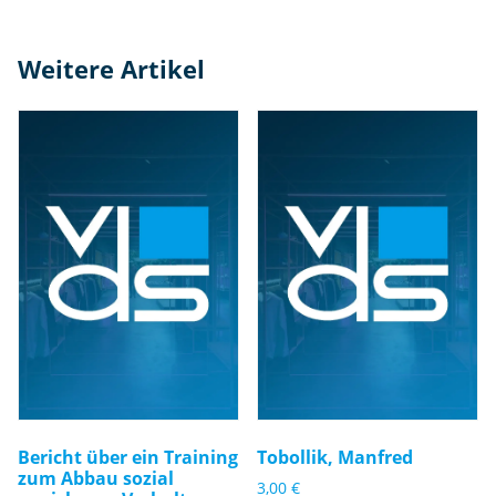
Weitere Artikel
Bericht über ein Training
Tobollik, Manfred
zum Abbau sozial
3,00
€