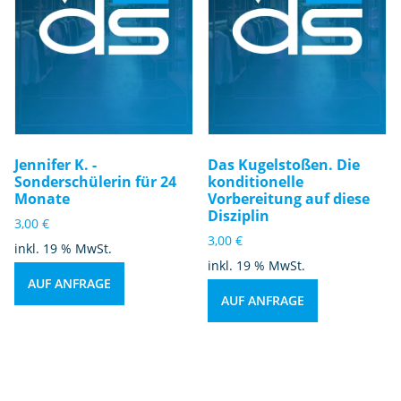
Jennifer K. -
Das Kugelstoßen. Die
Sonderschülerin für 24
konditionelle
Monate
Vorbereitung auf diese
Disziplin
3,00
€
3,00
€
inkl. 19 % MwSt.
inkl. 19 % MwSt.
AUF ANFRAGE
AUF ANFRAGE