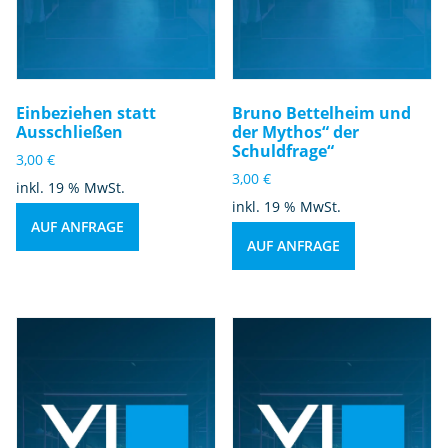
Einbeziehen statt
Bruno Bettelheim und
Ausschließen
der Mythos“ der
Schuldfrage“
3,00
€
3,00
€
inkl. 19 % MwSt.
inkl. 19 % MwSt.
AUF ANFRAGE
AUF ANFRAGE