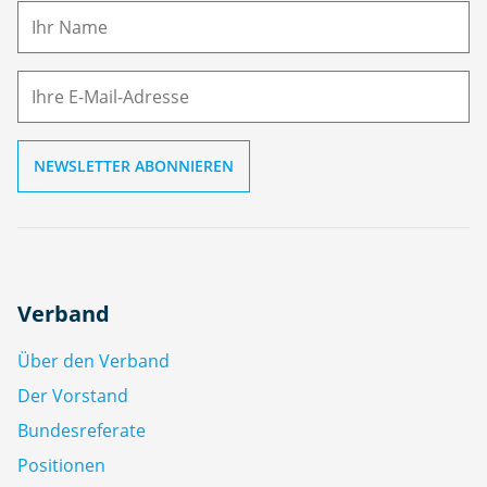
m
E-
e
M
ai
l
Verband
Über den Verband
Der Vorstand
Bundesreferate
Positionen