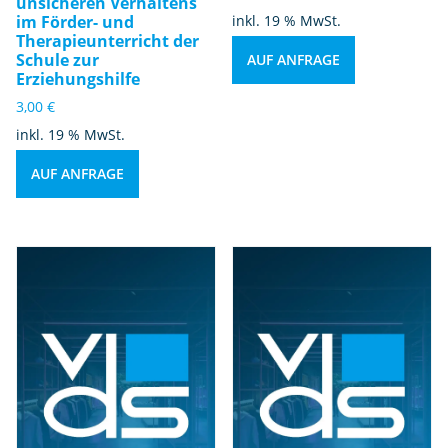
unsicheren Verhaltens
im Förder- und
inkl. 19 % MwSt.
Therapieunterricht der
Schule zur
AUF ANFRAGE
Erziehungshilfe
3,00
€
inkl. 19 % MwSt.
AUF ANFRAGE