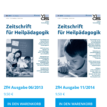
1
1
3
3
M
M
e
e
n
n
g
g
e
e
Zf
Zf
H
H
A
A
u
u
s
s
g
g
a
a
b
b
e
e
ZfH Ausgabe 06/2013
ZfH Ausgabe 11/2014
0
1
9,50
€
9,50
€
6
1
/
/
IN DEN WARENKORB
IN DEN WARENKORB