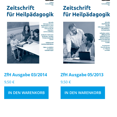
Zf
Zf
H
H
A
A
u
u
s
s
g
g
a
a
b
b
e
e
ZfH Ausgabe 03/2014
ZfH Ausgabe 05/2013
0
0
9,50
€
9,50
€
3
5
/
/
IN DEN WARENKORB
IN DEN WARENKORB
2
2
0
0
1
1