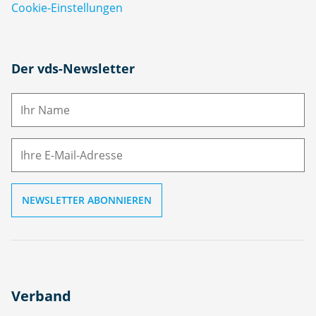
Cookie-Einstellungen
N
Der vds-Newsletter
a
m
E-
e
M
ai
l
Verband