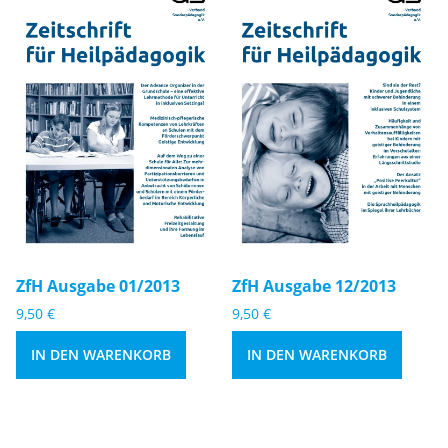
Zf
Zf
H
H
A
A
u
u
s
s
g
g
a
a
b
b
e
e
ZfH Ausgabe 01/2013
ZfH Ausgabe 12/2013
0
1
9,50
€
9,50
€
1
2
/
/
IN DEN WARENKORB
IN DEN WARENKORB
2
2
0
0
1
1