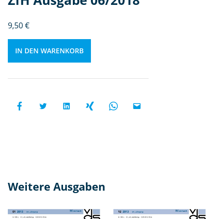
ZfH Ausgabe 06/2018
b
e
9,50
€
0
6
/
IN DEN WARENKORB
2
0
1
8
M
e
n
g
e
Weitere Ausgaben