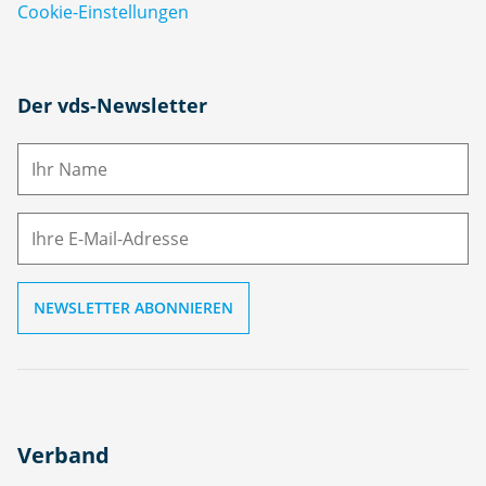
Cookie-Einstellungen
N
Der vds-Newsletter
a
m
E-
e
M
ai
l
Verband