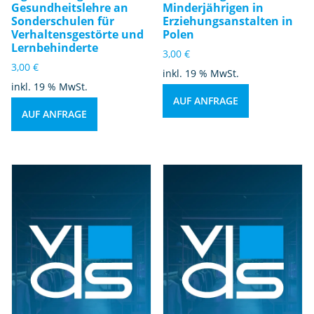
Gesundheitslehre an
Minderjährigen in
Sonderschulen für
Erziehungsanstalten in
Verhaltensgestörte und
Polen
Lernbehinderte
3,00
€
3,00
€
inkl. 19 % MwSt.
inkl. 19 % MwSt.
AUF ANFRAGE
AUF ANFRAGE