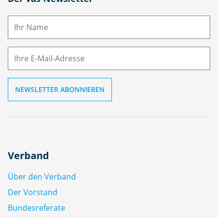
a
m
E-
e
M
ai
l
Verband
Über den Verband
Der Vorstand
Bundesreferate