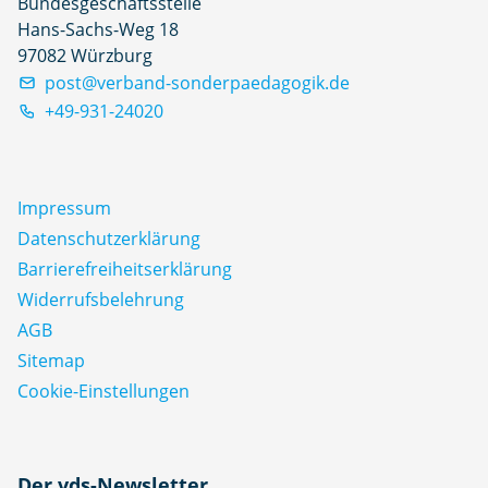
Bundesgeschäftsstelle
Hans-Sachs-Weg 18
97082 Würzburg
post@verband-sonderpaedagogik.de
+49-931-24020
Impressum
Datenschutz­erklärung
Barrierefreiheitserklärung
Widerrufsbelehrung
AGB
Sitemap
Cookie-Einstellungen
N
Der vds-Newsletter