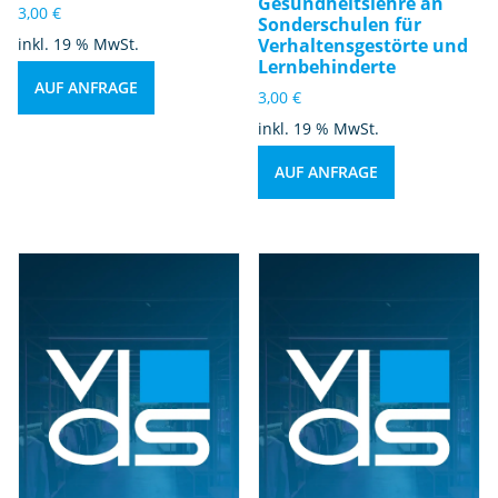
Gesundheitslehre an
3,00
€
Sonderschulen für
inkl. 19 % MwSt.
Verhaltensgestörte und
Lernbehinderte
AUF ANFRAGE
3,00
€
inkl. 19 % MwSt.
AUF ANFRAGE