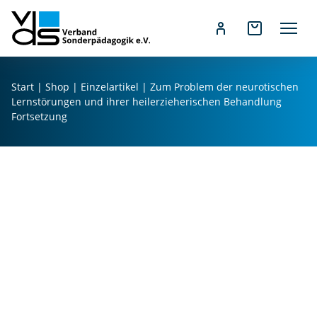
Z
u
Start
|
Shop
|
Einzelartikel
| Zum Problem der neurotischen
m
Lernstörungen und ihrer heilerzieherischen Behandlung
I
Fortsetzung
n
h
a
l
t
s
p
r
i
n
g