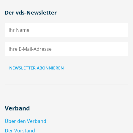
N
Der vds-Newsletter
a
m
E-
e
M
ai
l
Verband
Über den Verband
Der Vorstand