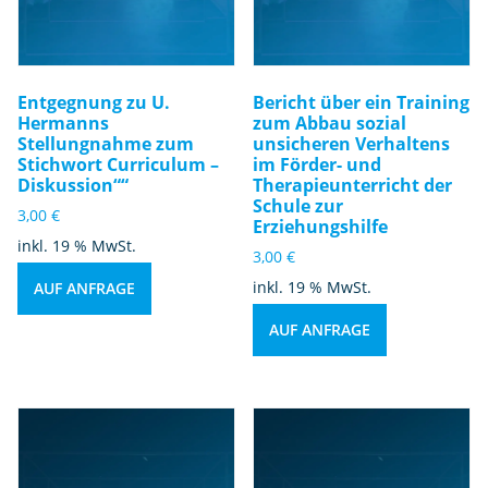
Entgegnung zu U.
Bericht über ein Training
Hermanns
zum Abbau sozial
Stellungnahme zum
unsicheren Verhaltens
Stichwort Curriculum –
im Förder- und
Diskussion““
Therapieunterricht der
Schule zur
3,00
€
Erziehungshilfe
inkl. 19 % MwSt.
3,00
€
inkl. 19 % MwSt.
AUF ANFRAGE
AUF ANFRAGE