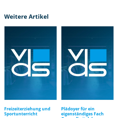
Weitere Artikel
Freizeiterziehung und
Plädoyer für ein
Sportunterricht
eigenständiges Fach