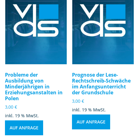
Probleme der
Prognose der Lese-
Ausbildung von
Rechtschreib-Schwäche
Minderjährigen in
im Anfangsunterricht
Erziehungsanstalten in
der Grundschule
Polen
3,00
€
3,00
€
inkl. 19 % MwSt.
inkl. 19 % MwSt.
AUF ANFRAGE
AUF ANFRAGE