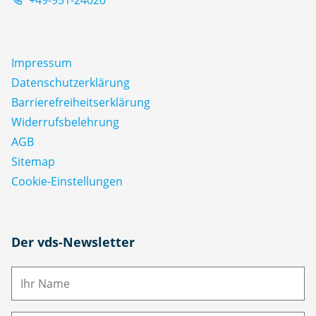
Impressum
Datenschutz­erklärung
Barrierefreiheitserklärung
Widerrufsbelehrung
AGB
Sitemap
Cookie-Einstellungen
N
Der vds-Newsletter
a
m
E-
e
M