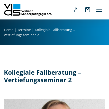
Z
u
Home
|
Termine
|
Kollegiale Fallberatung –
m
Vertiefungsseminar 2
I
n
h
a
l
t
Kollegiale Fallberatung –
s
Vertiefungsseminar 2
p
r
i
n
g