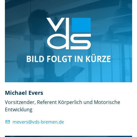
e
n
Michael Evers
Vorsitzender, Referent Körperlich und Motorische
Entwicklung
mevers@vds-bremen.de