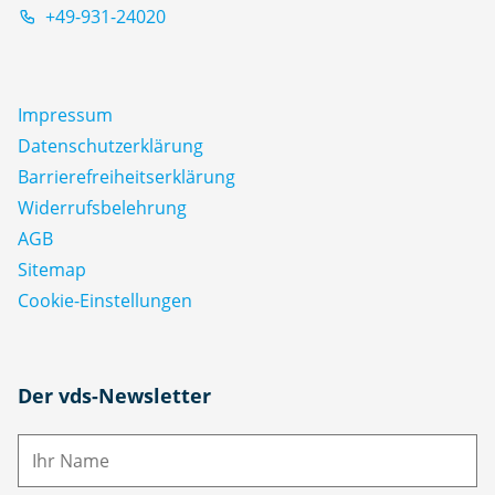
+49-931-24020
Impressum
Datenschutz­erklärung
Barrierefreiheitserklärung
Widerrufsbelehrung
AGB
Sitemap
Cookie-Einstellungen
N
Der vds-Newsletter
a
m
E-
e
M