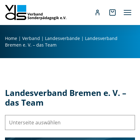
Z
u
Home
|
Verband
|
Landesverbände
|
Landesverband
m
Bremen e. V. – das Team
I
n
h
a
l
t
Landesverband Bremen e. V. –
s
das Team
p
r
i
n
g