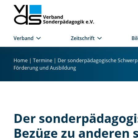
Verband
Zeitschrift
Bi
Z
u
Home
|
Termine
|
Der sonderpädagogische Schwerpu
m
Förderung und Ausbildung
I
n
h
a
l
t
Der sonderpädagogi
s
p
Bezüge zu anderen 
r