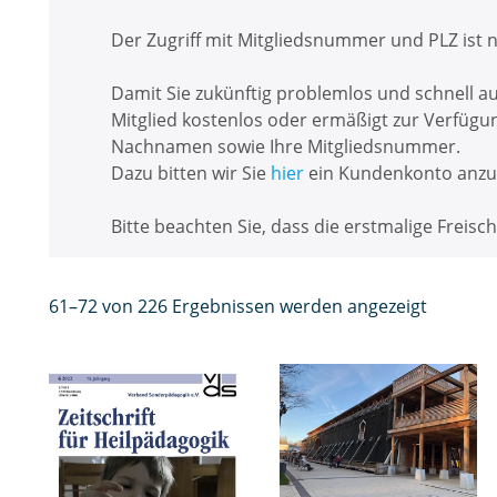
i
n
Der Zugriff mit Mitgliedsnummer und PLZ ist 
g
e
Damit Sie zukünftig problemlos und schnell auf
n
Mitglied kostenlos oder ermäßigt zur Verfügu
Nachnamen sowie Ihre Mitgliedsnummer.
B
Dazu bitten wir Sie
hier
ein Kundenkonto anzul
u
n
Bitte beachten Sie, dass die erstmalige Freis
d
e
sf
N
61–72 von 226 Ergebnissen werden angezeigt
a
a
c
c
h
h
k
A
o
k
n
Zf
t
g
H
u
r