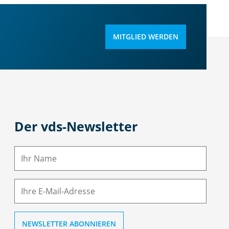
MITGLIED WERDEN
Der vds-Newsletter
N
a
m
E-
e
M
ai
l