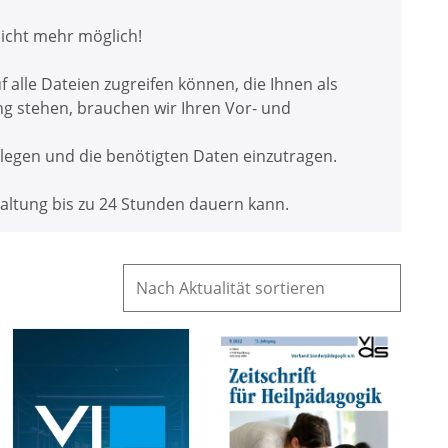
nicht mehr möglich!
 alle Dateien zugreifen können, die Ihnen als
ng stehen, brauchen wir Ihren Vor- und
egen und die benötigten Daten einzutragen.
chaltung bis zu 24 Stunden dauern kann.
S
o
n
d
e
r
p
ä
d
Zf
a
H