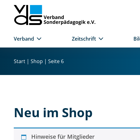
Verband
Zeitschrift
Bi
Z
u
Start
|
Shop
| Seite 6
m
I
n
h
a
l
Neu im Shop
t
s
p
r
Hinweise für Mitglieder