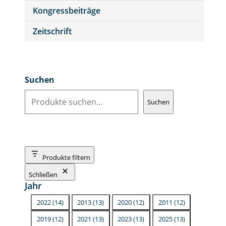
Kongressbeiträge
Zeitschrift
Suchen
Suchen
Produkte filtern
Schließen
Jahr
J
2022
(
14
)
2013
(
13
)
2020
(
12
)
2011
(
12
)
a
2019
(
12
)
2021
(
13
)
2023
(
13
)
2025
(
13
)
h