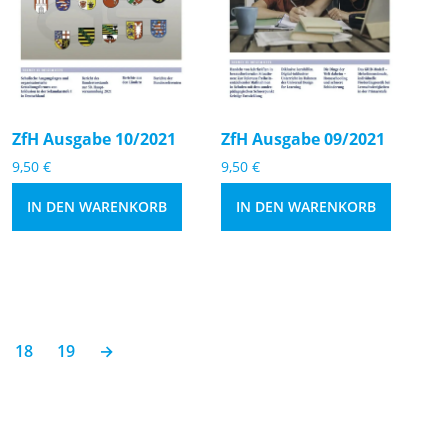
u
u
s
s
g
g
a
a
b
b
e
e
ZfH Ausgabe 10/2021
ZfH Ausgabe 09/2021
1
0
9,50
€
9,50
€
0
9
/
/
IN DEN WARENKORB
IN DEN WARENKORB
2
2
0
0
2
2
1
1
M
M
e
e
18
19
→
n
n
g
g
e
e